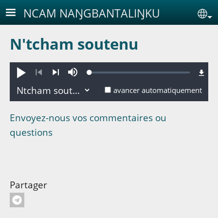
Aller au contenu principal
NCAM NAŊGBANTALIŊKU
Se
N'tcham soutenu
Loaded
:
Jouer
Sourdine
0.03%
Précédent
Suivant
avancer automatiquement
Envoyez-nous vos commentaires ou
questions
Partager