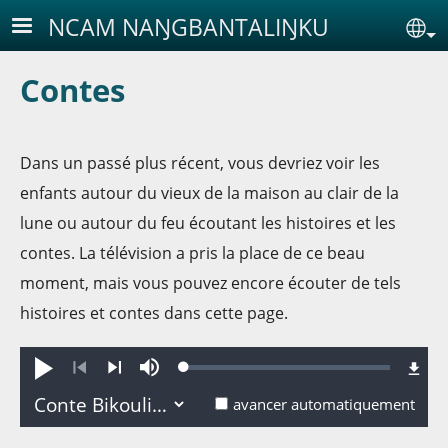
Aller au contenu principal
NCAM NAŊGBANTALIŊKU
Se
Contes
Dans un passé plus récent, vous devriez voir les
enfants autour du vieux de la maison au clair de la
lune ou autour du feu écoutant les histoires et les
contes. La télévision a pris la place de ce beau
moment, mais vous pouvez encore écouter de tels
histoires et contes dans cette page.
Loaded
:
Jouer
Sourdine
0.02%
Précédent
Suivant
avancer automatiquement