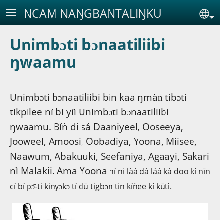
Aller au contenu principal
NCAM NAŊGBANTALIŊKU
Se
Unimbɔti bɔnaatiliibi
ŋwaamu
Unimbɔti bɔnaatiliibi bin kaa ŋmàn̄ tibɔti
tikpilee ní bi yíì Unimbɔti bɔnaatiliibi
ŋwaamu. Bíǹ di sá Daaniyeel, Ooseeya,
Jooweel, Amoosi, Oobadiya, Yoona, Miisee,
Naawum, Abakuuki, Seefaniya, Agaayi, Sakari
nì Malakii. Ama Yoona
ní ni làá dá láá ká doo kí nīn
cí bí pɔ̄-ti kinyɔkɔ tí dū tigbɔn tin kíǹee kí kūtì.