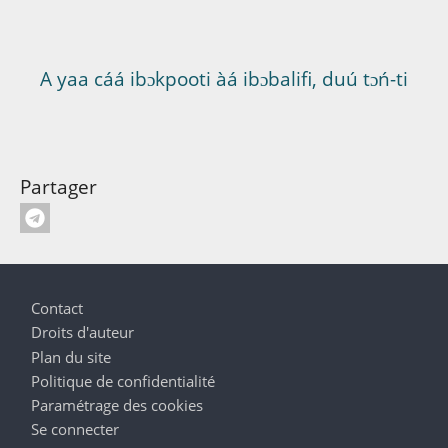
A yaa cáá ibɔkpooti àá ibɔbalifi, duú tɔń-ti
Partager
Pied de page
Contact
Droits d'auteur
Plan du site
Politique de confidentialité
Paramétrage des cookies
Se connecter