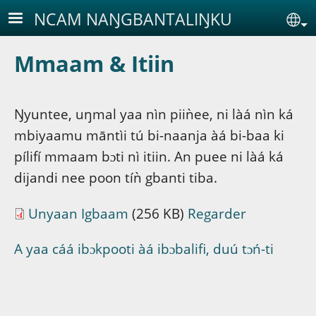
Aller au contenu principal
NCAM NAŊGBANTALIŊKU
Se
Mmaam & Itiin
Ŋyuntee, uŋmal yaa nìn piiǹee, ni làá nìn ká
mbiyaamu māntìi tú bi-naanja àá bi-baa ki
pílifí mmaam bɔti nì itiin. An puee ni làá ká
dijandi nee poon tíǹ gbanti tiba.
Unyaan Igbaam
(256 KB)
Regarder
A yaa cáá ibɔkpooti àá ibɔbalifi, duú tɔń-ti